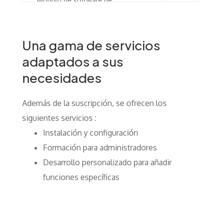
Módulo de software de
informes de gastos
Módulo de software de
gestión de archivos de RRHH
Una gama de servicios
Módulo de gestión de
adaptados a sus
compras
necesidades
Asistencia técnica ilimitada
Acceso a nuevas versiones de
Además de la suscripción, se ofrecen los
software
siguientes servicios :
Instalación y configuración
Formación para administradores
Desarrollo personalizado para añadir
funciones específicas